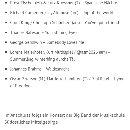
Ernst Fischer (M.) & Lutz Kuessner (T.) – Spanische Nächte
Richard Carpenter / Jay.Althouse (arr.) – Top of the world
Carol King / Christoph Schönherr (arr.) – You’ve got a friend
Thomas Bateson – Your shining Eyes
George Gershwin – Somebody Loves Me
Lorenz Maierhofer, Kurt Muthspiel / @asm2026 (arr.) –
Summerlång, winterlång durchs Tål
Johannes Brahms – Waldesnacht
Oscar Peterson (M.), Harriette Hamilton (T.) / Paul Read – Hymn
of Freedom
Im Anschluss folgt ein Konzert der Big Band der Musikschule
Südöstliches Mittelgebirge