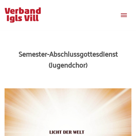
Zum
Inhalt
springen
Semester-Abschlussgottesdienst
(Jugendchor)